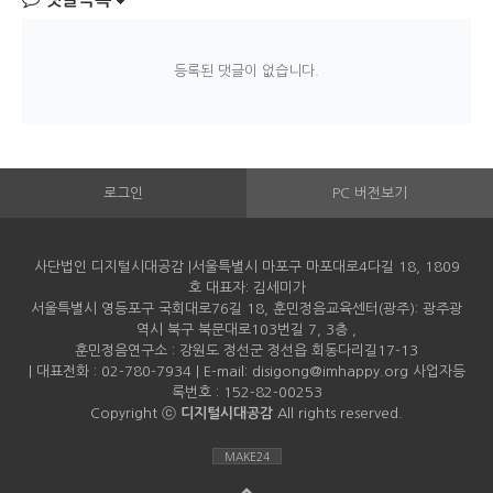
등록된 댓글이 없습니다.
로그인
PC 버전보기
사단법인 디지털시대공감 |서울특별시 마포구 마포대로4다길 18, 1809
호 대표자: 김세미가
서울특별시 영등포구 국회대로76길 18, 훈민정음교육센터(광주): 광주광
역시 북구 북문대로103번길 7, 3층 ,
훈민정음연구소 : 강원도 정선군 정선읍 회동다리길17-13
| 대표전화 : 02-780-7934 | E-mail: disigong@imhappy.org 사업자등
록번호 : 152-82-00253
Copyright ⓒ
디지털시대공감
All rights reserved.
MAKE24