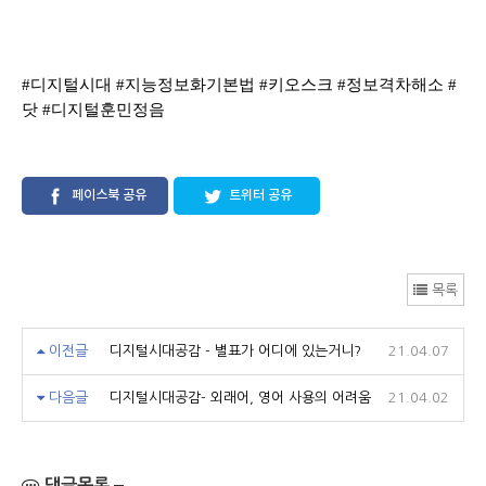
#
디지털시대
#
지능정보화기본법
#
키오스크
#
정보격차해소
#
닷
#
디지털훈민정음
페이스북 공유
트위터 공유
목록
이전글
디지털시대공감 - 별표가 어디에 있는거니?
21.04.07
다음글
디지털시대공감- 외래어, 영어 사용의 어려움
21.04.02
댓글목록