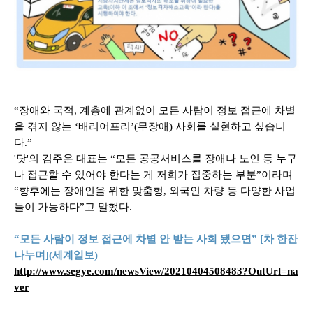
“
장애와 국적
,
계층에 관계없이 모든 사람이 정보 접근에 차별
을 겪지 않는
‘
배리어프리
’(
무장애
)
사회를 실현하고 싶습니
다
.”
'
닷
'
의 김주운 대표는
“
모든 공공서비스를 장애나 노인 등 누구
나 접근할 수 있어야 한다는 게 저희가 집중하는 부분
”
이라며
“
향후에는 장애인을 위한 맞춤형
,
외국인 차량 등 다양한 사업
들이 가능하다
”
고 말했다
.
“
모든 사람이 정보 접근에 차별 안 받는 사회 됐으면
” [
차 한잔
나누며
](
세계일보
)
http://www.segye.com/newsView/20210404508483?OutUrl=na
ver